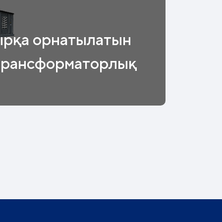
ырқа орнатылатын
трансформаторлық