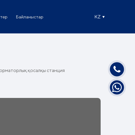
KZ
ттер
Байланыстар
орматорлық қосалқы станция