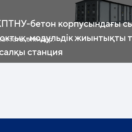
ПТНУ-бетон корпусындағы с
октық-модульдік жиынтықты 
аттағы өнімдер:
салқы станция