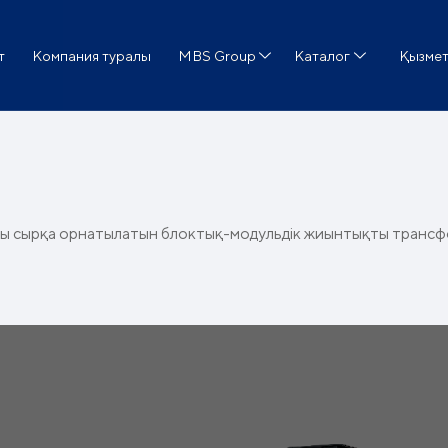
т
Компания туралы
MBS Group
Каталог
Қызме
 сырқа орнатылатын блоктық-модульдік жиынтықты трансф