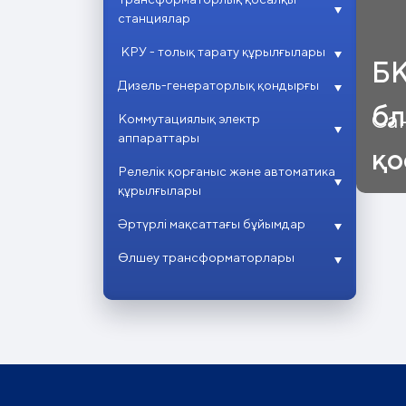
станциялар
КРУ - толық тарату құрылғылары
БК
Дизель-генераторлық қондырғы
бл
Сан
Коммутациялық электр
аппараттары
қо
Релелік қорғаныс және автоматика
құрылғылары
Әртүрлі мақсаттағы бұйымдар
Өлшеу трансформаторлары