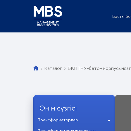
Басты бе
Каталог
БКПТНУ-бетон корпусындағы
Өнім сүзгісі
Трансформаторлар
Трансформаторлық қосалқы